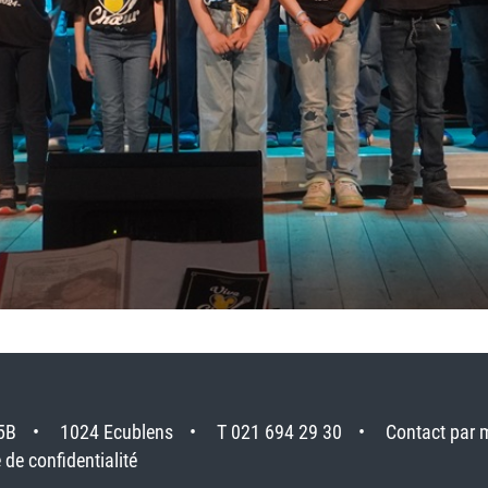
5B
1024 Ecublens
T 021 694 29 30
Contact par 
 de confidentialité