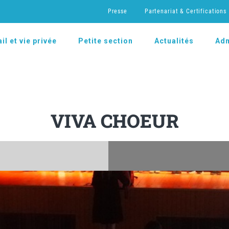
Presse
Partenariat & Certifications
il et vie privée
Petite section
Actualités
Adm
VIVA CHOEUR