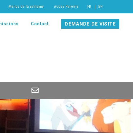
Menus de la semaine
Accès Parents
FR
EN
DEMANDE DE VISITE
issions
Contact