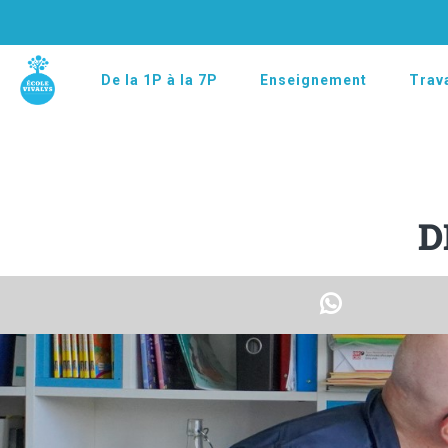
De la 1P à la 7P
Enseignement
Trava
D