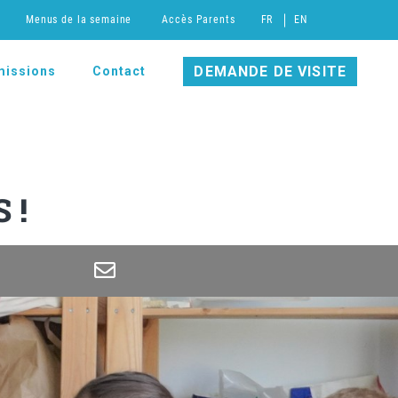
Menus de la semaine
Accès Parents
FR
EN
DEMANDE DE VISITE
issions
Contact
 !