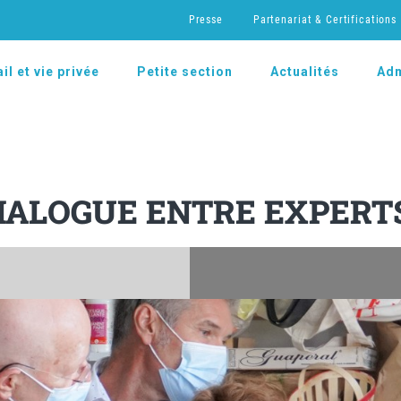
Presse
Partenariat & Certifications
il et vie privée
Petite section
Actualités
Adm
IALOGUE ENTRE EXPERTS