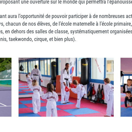
 proposant une ouverture sur le monde qui permettra l’épanouiss
fant aura l’opportunité de pouvoir participer à de nombreuses acti
lys, chacun de nos élèves, de l’école maternelle à l’école primai
res, en dehors des salles de classe, systématiquement organisées
is, taekwondo, cirque, et bien plus).
du
Cours de taekwondo hebdomadaire au
Martial Arts Center d’Ecublens