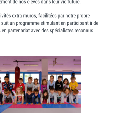
ement de nos élèves dans leur vie future.
vités extra-muros, facilitées par notre propre
re, suit un programme stimulant en participant à de
 en partenariat avec des spécialistes reconnus
La classe de 1P en plein atelier
d'initiation au cirque