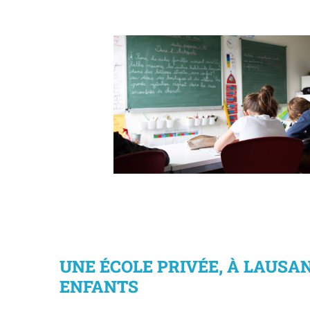
La classe de 9P évoluant en effecti
réduit
UNE ÉCOLE PRIVÉE, À LAUSA
ENFANTS