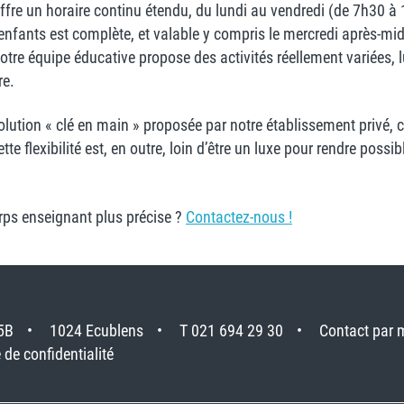
 offre un horaire continu étendu, du lundi au vendredi (de 7h30 
 enfants est complète, et valable y compris le mercredi après-mi
otre équipe éducative propose des activités réellement variées, 
re.
ion « clé en main » proposée par notre établissement privé, cel
ette flexibilité est, en outre, loin d’être un luxe pour rendre pos
orps enseignant plus précise ?
Contactez-nous !
5B
1024 Ecublens
T 021 694 29 30
Contact par 
 de confidentialité