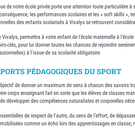
e notre école privée porte une attention toute particulière à se
n conséquence, les performances scolaires et les « soft skills », 
rsonnelles des enfants scolarisés à Vivalys se retrouvent considé
valys, permettra à votre enfant de l’école maternelle à l’école p
rs-clés, pour lui donner toutes les chances de rejoindre sereinem
essionnelles) à l’issue de sa scolarité obligatoire.
PPORTS PÉDAGOGIQUES DU SPORT
 objectif de donner un maximum de sens à chacun des savoirs tra
re corps enseignant fait en sorte que les élèves de classes mater
e de développer des compétences naturalistes et corporelles néce
ssentielles de respect de l’autre, du sens de l’effort, de dépasse
 mobilisées comme un écho lors des apprentissages en classe, n