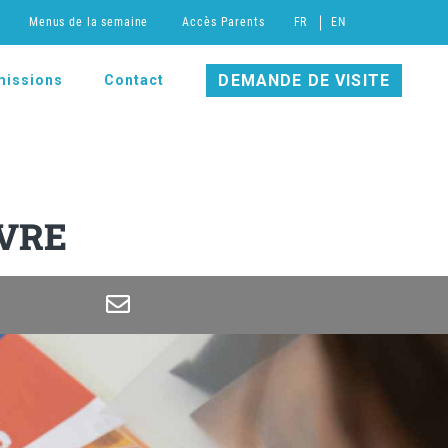
Menus de la semaine
Accès Parents
FR
EN
DEMANDE DE VISITE
issions
Contact
IVRE