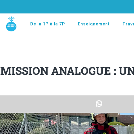
De la 1P à la 7P
Enseignement
Trava
MISSION ANALOGUE : UN