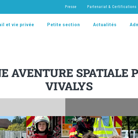
Presse
Partenariat & Certifications
il et vie privée
Petite section
Actualités
Adm
E AVENTURE SPATIALE P
VIVALYS