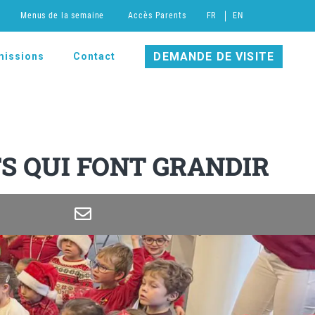
Menus de la semaine
Accès Parents
FR
EN
DEMANDE DE VISITE
issions
Contact
TS QUI FONT GRANDIR