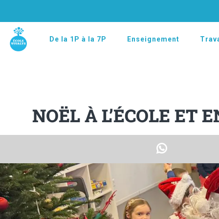
De la 1P à la 7P
Enseignement
Trava
NOËL À L’ÉCOLE ET 