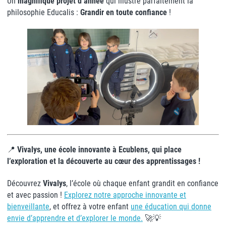
Un
magnifique projet d’année
qui illustre parfaitement la
philosophie Educalis :
Grandir en toute confiance
!
📍
Vivalys, une école innovante à Ecublens, qui place
l’exploration et la découverte au cœur des apprentissages !
Découvrez
Vivalys
, l’école où chaque enfant grandit en confiance
et avec passion !
Explorez notre approche innovante et
bienveillante
, et offrez à votre enfant
une éducation qui donne
envie d’apprendre et d’explorer le monde.
🚀💡