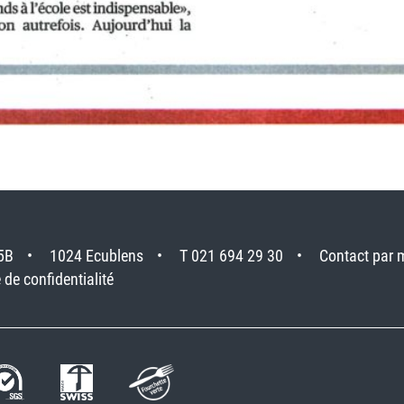
5B
1024 Ecublens
T 021 694 29 30
Contact par 
 de confidentialité