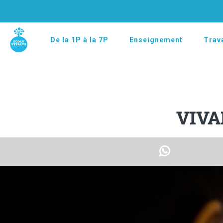
De la 1P à la 7P
Enseignement
Trava
VIVA