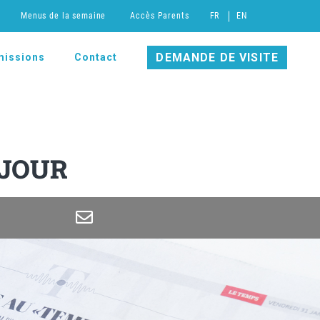
Menus de la semaine
Accès Parents
FR
EN
DEMANDE DE VISITE
issions
Contact
 JOUR