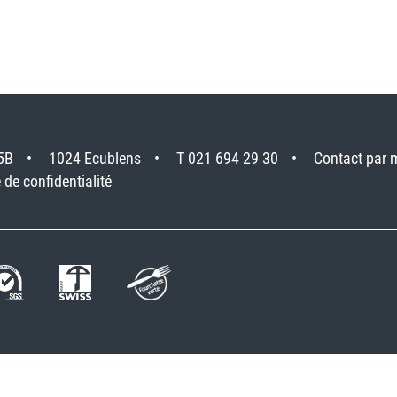
5B
1024 Ecublens
T 021 694 29 30
Contact par 
 de confidentialité