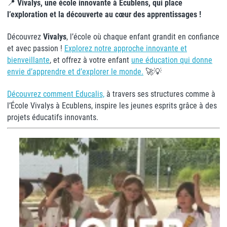
📍
Vivalys, une école innovante à Ecublens, qui place
l’exploration et la découverte au cœur des apprentissages !
Découvrez
Vivalys
, l’école où chaque enfant grandit en confiance
et avec passion !
Explorez notre approche innovante et
bienveillante
, et offrez à votre enfant
une éducation qui donne
envie d’apprendre et d’explorer le monde.
🚀💡
Découvrez comment Educalis,
à travers ses structures comme à
l’École Vivalys à Ecublens, inspire les jeunes esprits grâce à des
projets éducatifs innovants.